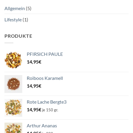
Die
Allgemein
(5)
Genusswerkstatt
von
Lifestyle
(1)
Loftea
und
Van
den
PRODUKTE
Berg
auf
dem
PFIRSICH PAULE
Weihnachtsmarkt!
14,95
€
Roiboos Karamell
14,95
€
Rote Lache Bergte3
14,95
€
je 150 gr.
Arthur Ananas