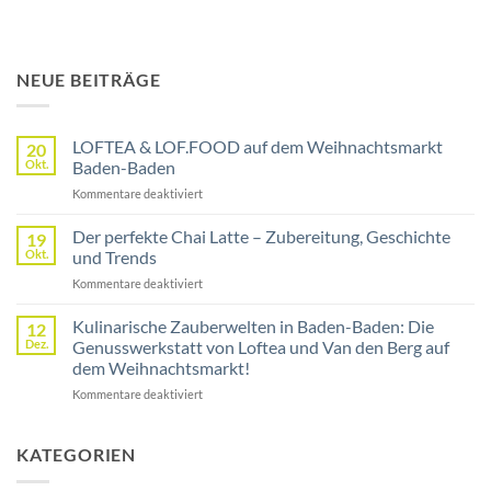
NEUE BEITRÄGE
LOFTEA & LOF.FOOD auf dem Weihnachtsmarkt
20
Okt.
Baden-Baden
für
Kommentare deaktiviert
LOFTEA
&
Der perfekte Chai Latte – Zubereitung, Geschichte
19
LOF.FOOD
Okt.
und Trends
auf
für
Kommentare deaktiviert
dem
Der
Weihnachtsmarkt
perfekte
Kulinarische Zauberwelten in Baden-Baden: Die
Baden-
12
Chai
Baden
Dez.
Genusswerkstatt von Loftea und Van den Berg auf
Latte
dem Weihnachtsmarkt!
–
für
Kommentare deaktiviert
Zubereitung,
Kulinarische
Geschichte
Zauberwelten
und
in
Trends
KATEGORIEN
Baden-
Baden: