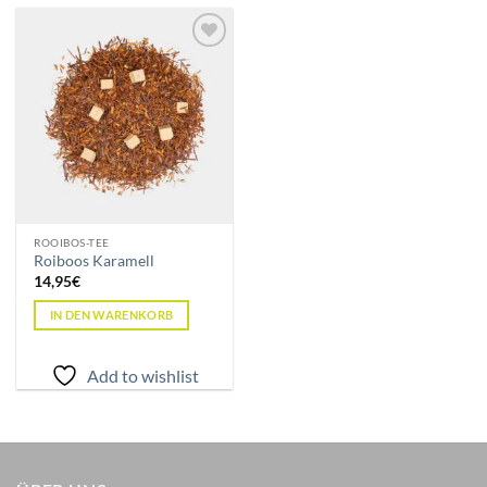
Add to
wishlist
ROOIBOS-TEE
Roiboos Karamell
14,95
€
IN DEN WARENKORB
Add to wishlist