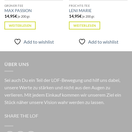
GRÜNER-TEE
FRÜCHTE-TEE
MAX PASSION
LENI MARIE
14,95
€
14,95
€
je 200 gr.
je 200 gr.
WEITERLESEN
WEITERLESEN
Add to wishlist
Add to wishlist
ÜBER UNS
Sei auch Du ein Teil der LOF-Bewegung und hilf uns dabei,
unsere Werte zu stärken und nicht aus den Augen zu
verlieren. Mit jedem Einkauf kommen wir unserem Ziel ein
Stück näher unsere Vision wahr werden zu lassen.
SHARE THE LOF