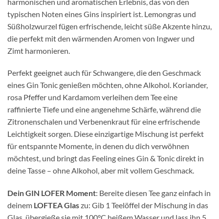
harmonischen und aromatischen Erlebnis, das von den
typischen Noten eines Gins inspiriert ist. Lemongras und
Süßholzwurzel fügen erfrischende, leicht süße Akzente hinzu,
die perfekt mit den wärmenden Aromen von Ingwer und
Zimt harmonieren.
Perfekt geeignet auch für Schwangere, die den Geschmack
eines Gin Tonic genießen möchten, ohne Alkohol. Koriander,
rosa Pfeffer und Kardamom verleihen dem Tee eine
raffinierte Tiefe und eine angenehme Schärfe, während die
Zitronenschalen und Verbenenkraut für eine erfrischende
Leichtigkeit sorgen. Diese einzigartige Mischung ist perfekt
für entspannte Momente, in denen du dich verwöhnen
möchtest, und bringt das Feeling eines Gin & Tonic direkt in
deine Tasse – ohne Alkohol, aber mit vollem Geschmack.
Dein GIN LOFER Moment
: Bereite diesen Tee ganz einfach in
deinem
LOFTEA Glas
zu: Gib 1 Teelöffel der Mischung in das
Glas, übergieße sie mit 100°C heißem Wasser und lass ihn 5