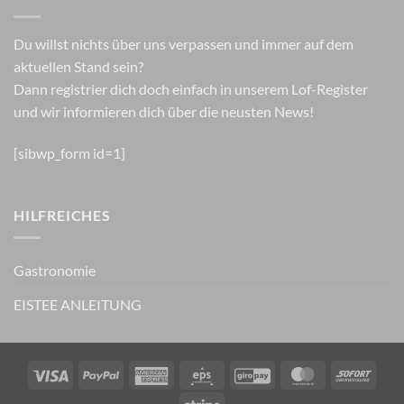
Du willst nichts über uns verpassen und immer auf dem
aktuellen Stand sein?
Dann registrier dich doch einfach in unserem Lof-Register
und wir informieren dich über die neusten News!
[sibwp_form id=1]
HILFREICHES
Gastronomie
EISTEE ANLEITUNG
Visa
PayPal
American
Eps
GiroPay
MasterCard
Sofor
Express