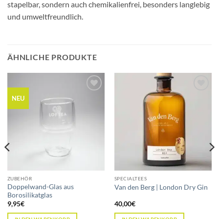
stapelbar, sondern auch chemikalienfrei, besonders langlebig
und umweltfreundlich.
ÄHNLICHE PRODUKTE
Add to
Add to
NEU
wishlist
wishlist
ZUBEHÖR
SPECIALTEES
Doppelwand-Glas aus
Van den Berg | London Dry Gin
Borosilikatglas
9,95
€
40,00
€